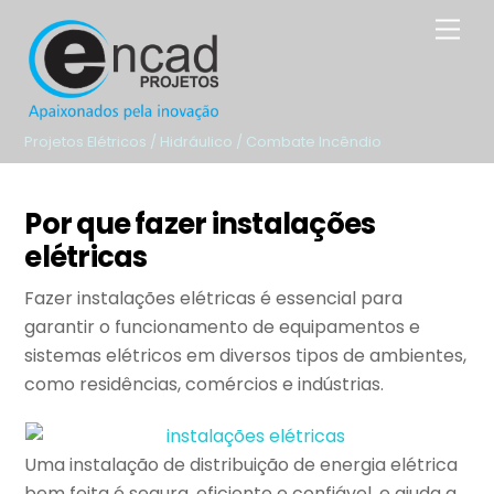
Skip
Men
to
content
Projetos Elétricos / Hidráulico / Combate Incêndio
Por que fazer instalações
elétricas
Fazer instalações elétricas é essencial para
garantir o funcionamento de equipamentos e
sistemas elétricos em diversos tipos de ambientes,
como residências, comércios e indústrias.
Uma instalação de distribuição de energia elétrica
bem feita é segura, eficiente e confiável, e ajuda a