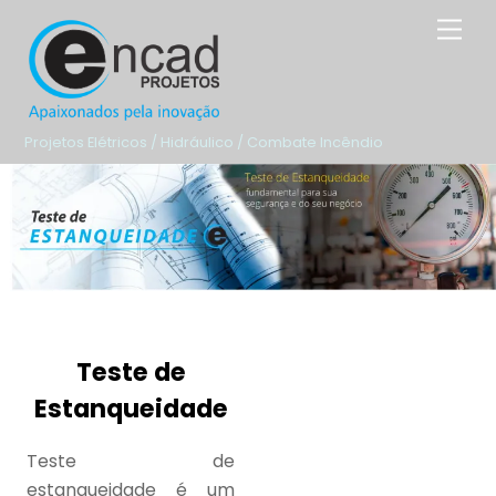
Skip
Men
to
content
Projetos Elétricos / Hidráulico / Combate Incêndio
Teste de
Estanqueidade
Teste de
estanqueidade é um