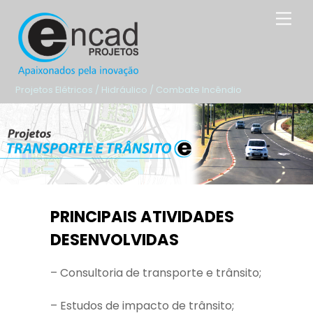
Skip
Men
to
content
Projetos Elétricos / Hidráulico / Combate Incêndio
PRINCIPAIS ATIVIDADES
DESENVOLVIDAS
– Consultoria de transporte e trânsito;
– Estudos de impacto de trânsito;